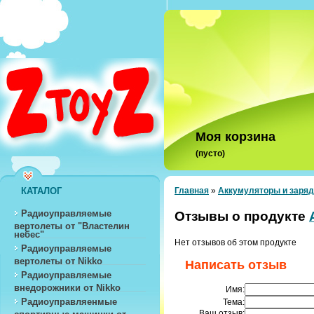
Моя корзина
(пусто)
КАТАЛОГ
Главная
»
Аккумуляторы и заряд
Радиоуправляемые
Отзывы о продукте
вертолеты от "Властелин
небес"
Нет отзывов об этом продукте
Радиоуправляемые
вертолеты от Nikko
Написать отзыв
Радиоуправляемые
внедорожники от Nikko
Имя:
Радиоуправляенмые
Тема:
Ваш отзыв:
спортивные машинки от