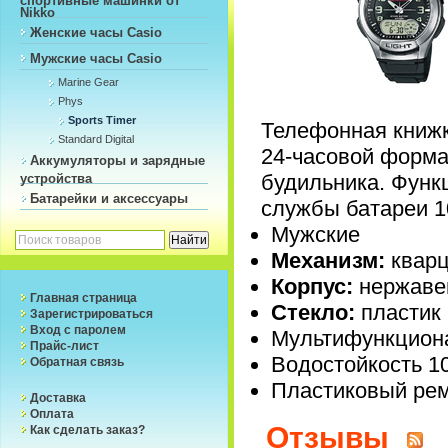
Nikko
Женские часы Casio
Мужские часы Casio
Marine Gear
Phys
Sports Timer
Телефонная книжк
Standard Digital
24-часовой форма
Аккумуляторы и зарядные
будильника. Функ
устройства
Батарейки и аксессуары
службы батареи 1
Мужские
Механизм:
квар
Корпус:
нержаве
Главная страница
Стекло:
пластик
Зарегистрироваться
Вход с паролем
Мультифункцион
Прайс-лист
Водостойкость 1
Обратная связь
Пластиковый ре
Доставка
Оплата
Отзывы
Как сделать заказ?