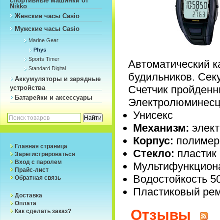
Nikko
Женские часы Casio
Мужские часы Casio
Marine Gear
Phys
Sports Timer
Автоматический к
Standard Digital
будильников. Сек
Аккумуляторы и зарядные
Счетчик пройденн
устройства
Батарейки и аксессуары
Электролюминесце
Унисекс
Механизм:
элект
Корпус:
полимер,
Главная страница
Стекло:
пластик
Зарегистрироваться
Вход с паролем
Мультифункцион
Прайс-лист
Водостойкость 5
Обратная связь
Пластиковый ре
Доставка
Оплата
Отзывы
Как сделать заказ?