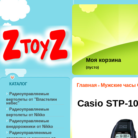
Моя корзина
(пусто)
КАТАЛОГ
Главная
Мужские часы 
»
Радиоуправляемые
вертолеты от "Властелин
Casio STP-1
небес"
Радиоуправляемые
вертолеты от Nikko
Радиоуправляемые
внедорожники от Nikko
Радиоуправляенмые
спортивные машинки от