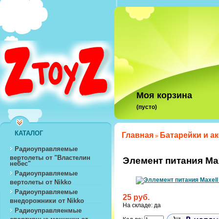
Моя корзина
(пусто)
КАТАЛОГ
Главная
Батарейки и а
»
Радиоуправляемые
вертолеты от "Властелин
Элемент питания Ma
небес"
Радиоуправляемые
вертолеты от Nikko
Радиоуправляемые
25 руб.
внедорожники от Nikko
На складе: да
Радиоуправляенмые
спортивные машинки от