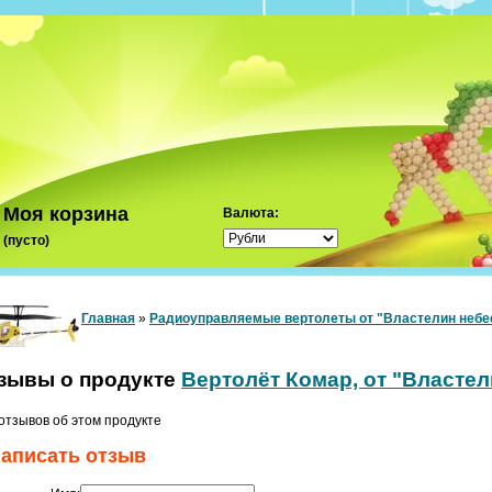
Моя корзина
Валюта:
(пусто)
Главная
»
Радиоуправляемые вертолеты от "Властелин небе
зывы о продукте
Вертолёт Комар, от "Властел
отзывов об этом продукте
аписать отзыв