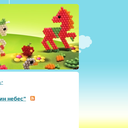
с"
ин небес"