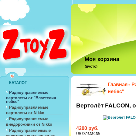
Моя корзина
(пусто)
КАТАЛОГ
Главная
Р
»
небес"
Радиоуправляемые
вертолеты от "Властелин
небес"
Вертолёт FALCON, о
Радиоуправляемые
вертолеты от Nikko
Радиоуправляемые
внедорожники от Nikko
4200 руб.
Радиоуправляенмые
На складе: да
спортивные машинки от